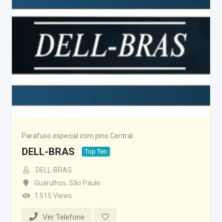
Parafuso especial com pino Central
DELL-BRAS
Top Ten
DELL-BRAS
Guarulhos
,
São Paulo
1.515 Views
Ver Telefone