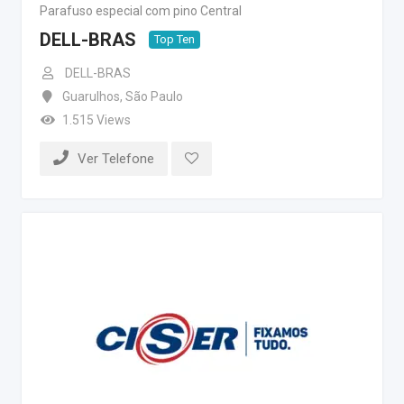
Parafuso especial com pino Central
DELL-BRAS
Top Ten
DELL-BRAS
Guarulhos
,
São Paulo
1.515 Views
Ver Telefone