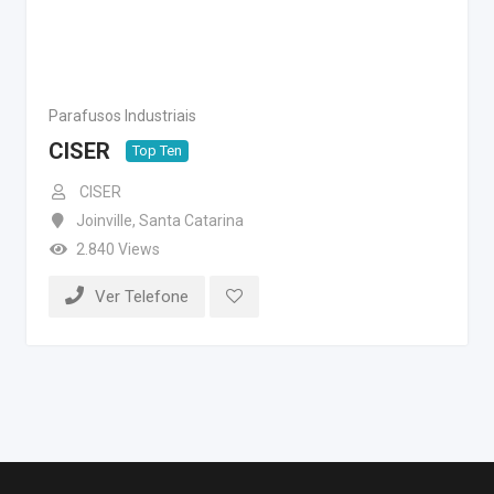
Parafusos Industriais
CISER
Top Ten
CISER
Joinville
,
Santa Catarina
2.840 Views
Ver Telefone