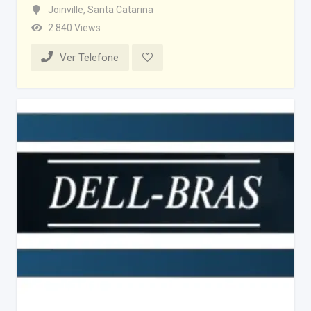
Joinville
,
Santa Catarina
2.840 Views
Ver Telefone