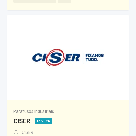
Parafusos Industriais
CISER
Top Ten
CISER