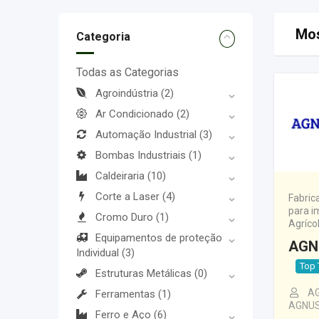
Mos
Categoria
Todas as Categorias
Agroindústria
(2)
Ar Condicionado
(2)
Automação Industrial
(3)
Bombas Industriais
(1)
Caldeiraria
(10)
Corte a Laser
(4)
Fabric
para i
Cromo Duro
(1)
Agríco
Equipamentos de proteção
AGN
Individual
(3)
Top 
Estruturas Metálicas
(0)
A
Ferramentas
(1)
AGNU
Ferro e Aço
(6)