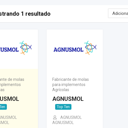
trando 1 resultado
ante de molas
Fabricante de molas
mplementos
para implementos
las
Agrícolas
USMOL
AGNUSMOL
Ten
Top Ten
GNUSMOL
AGNUSMOL
SMOL
AGNUSMOL