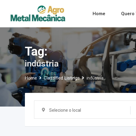
Skip
to
Home
Quero 
content
Tag:
indústria
Home
Classified Listings
indústria
Selecione o local