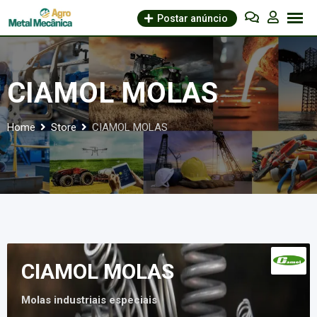
Skip
Postar anúncio
to
content
CIAMOL MOLAS
Home
Store
CIAMOL MOLAS
CIAMOL MOLAS
Molas industriais especiais