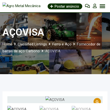
Skip
Postar anúncio
to
content
AÇOVISA
Home
Classified Listings
Ferro e Aço
Fornecedor de
barras de aço Carbono
AÇOVISA