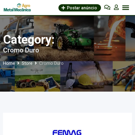
Skip
Postar anúncio
to
content
Category:
Cromo Duro
Home
Store
Cromo Duro