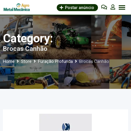
Skip
Postar anúncio
to
content
Category:
Brocas Canhão
Home
Store
Furação Profunda
Brocas Canhão