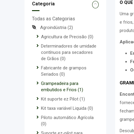
O QUE
Categoria
Uma gr
Todas as Categorias
e frios
Agroindústria
(2)
produt
Agricultura de Precisão
(0)
Aplica
Determinadores de umidade
contínuos para secadores
E
de Grãos
(0)
Fr
Fabricante de grampos
O
Seriados
(0)
GRAMP
Grampeadeira para
embutidos e Frios
(1)
Encont
Kit suporte ez Pilot
(1)
fornec
Kit taxa variável Liquida
(0)
fecham
Piloto automático Agrícola
grampe
(0)
Descub
Suporte ez-pilot para