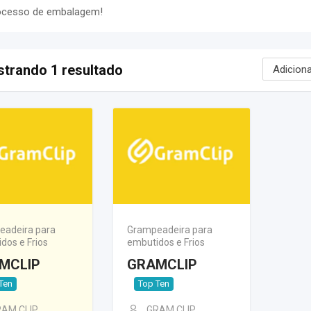
ocesso de embalagem!
trando 1 resultado
adeira para
Grampeadeira para
dos e Frios
embutidos e Frios
MCLIP
GRAMCLIP
Ten
Top Ten
AM CLIP
GRAM CLIP