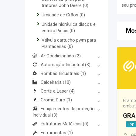
seu pr
tratores John Deere
(0)
Umidade de Grãos
(0)
Unidade hidráulica discos e
Mos
esteira Piccin
(0)
Válvula cartucho pwm para
Plantadeiras
(0)
Ar Condicionado
(2)
Automação Industrial
(3)
Bombas Industriais
(1)
Caldeiraria
(10)
Corte a Laser
(4)
Cromo Duro
(1)
Grampe
embuti
Equipamentos de proteção
GRA
Individual
(3)
Estruturas Metálicas
(0)
Top 
Ferramentas
(1)
GR