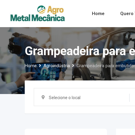
Skip
to
Home
Quero 
content
Grampeadeira para e
Home
Agroindústria
Grampeadeira para embutidos
Selecione o local