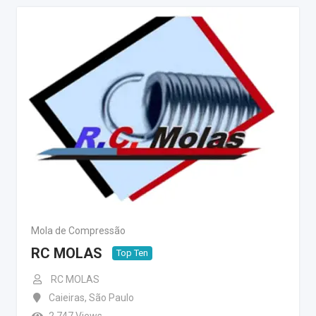
Mola de Compressão
RC MOLAS
Top Ten
RC MOLAS
Caieiras
,
São Paulo
2.747 Views