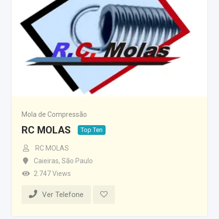
Mola de Compressão
RC MOLAS
Top Ten
RC MOLAS
Caieiras
,
São Paulo
2.747 Views
Ver Telefone