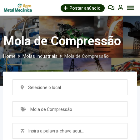
Skip
Postar anúncio
to
content
Mola de Compressão
Home
Molas Industriais
Mola de Compressão
Selecione o local
Mola de Compressão