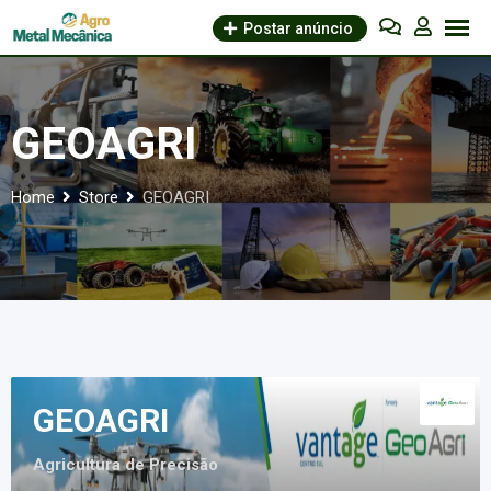
Skip
Postar anúncio
to
content
GEOAGRI
Home
Store
GEOAGRI
GEOAGRI
Agricultura de Precisão