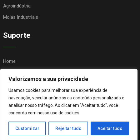
Agroindústria
Molas Industriais
Suporte
Home
Quem Somos
Valorizamos a sua privacidade
Contato
Usamos cookies para melhorar sua experiência de
FAQ
navegação, veicular anúncios ou conteúdo personalizado e
analisar nosso tráfego. Ao clicar em "Aceitar tudo", você
concorda com nosso uso de cookies.
© Copyright Agro Metal Mecânica. Desenvolvido por
Página
Customizar
Rejeitar tudo
Aceitar tudo
Orgânica