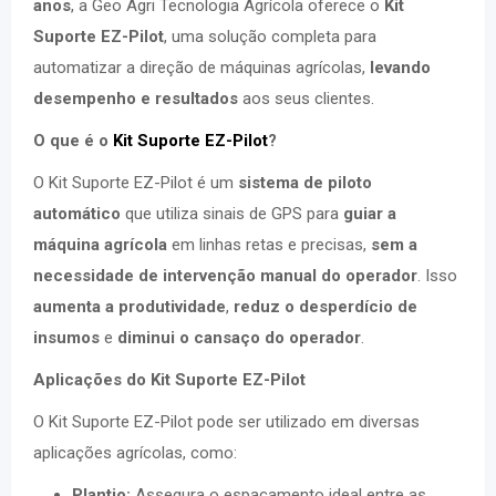
anos
, a Geo Agri Tecnologia Agrícola oferece o
Kit
Suporte EZ-Pilot
, uma solução completa para
automatizar a direção de máquinas agrícolas,
levando
desempenho e resultados
aos seus clientes.
O que é o
Kit Suporte EZ-Pilot
?
O Kit Suporte EZ-Pilot é um
sistema de piloto
automático
que utiliza sinais de GPS para
guiar a
máquina agrícola
em linhas retas e precisas,
sem a
necessidade de intervenção manual do operador
. Isso
aumenta a produtividade
,
reduz o desperdício de
insumos
e
diminui o cansaço do operador
.
Aplicações do Kit Suporte EZ-Pilot
O Kit Suporte EZ-Pilot pode ser utilizado em diversas
aplicações agrícolas, como:
Plantio:
Assegura o espaçamento ideal entre as