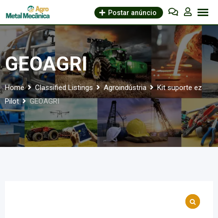
Skip
Postar anúncio
to
content
GEOAGRI
Home
Classified Listings
Agroindústria
Kit suporte ez
Pilot
GEOAGRI