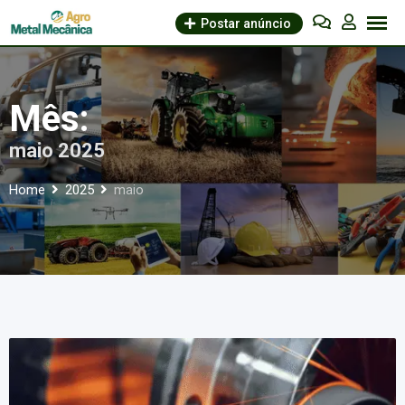
Skip
Postar anúncio
to
content
Mês:
maio 2025
Home
2025
maio