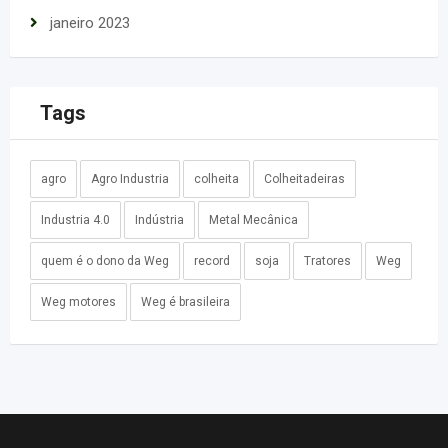
janeiro 2023
Tags
agro
Agro Industria
colheita
Colheitadeiras
Industria 4.0
Indústria
Metal Mecânica
quem é o dono da Weg
record
soja
Tratores
Weg
Weg motores
Weg é brasileira