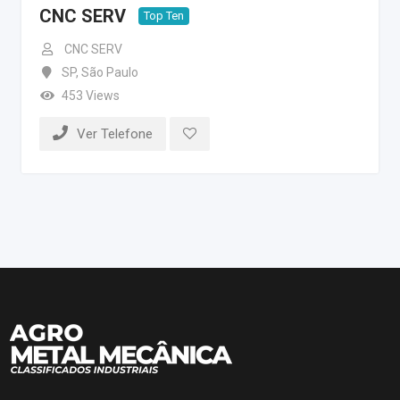
CNC SERV
Top Ten
CNC SERV
SP
,
São Paulo
453 Views
Ver Telefone