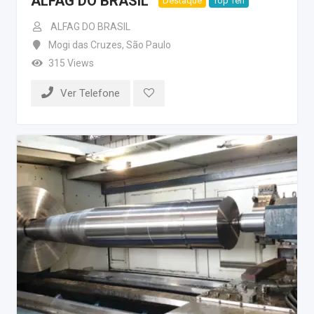
ALFAG DO BRASIL
Destaque
Top Ten
ALFAG DO BRASIL
Mogi das Cruzes
,
São Paulo
315 Views
Ver Telefone