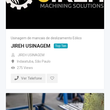
Usinagem de mancais de deslizamento Eólico
JIREH USINAGEM
Top Ten
JIREH USINAGEM
Indaiatuba
,
São Paulo
275 Views
Ver Telefone