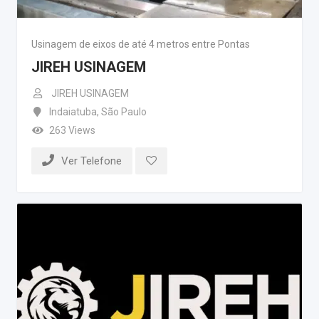
Usinagem de eixos de até 4 metros entre Pontas
JIREH USINAGEM
JIREH USINAGEM
Indaiatuba
,
São Paulo
263 Views
Ver Telefone