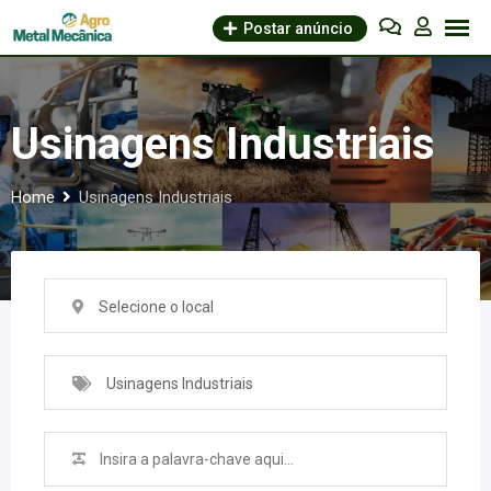
Skip
Postar anúncio
to
content
Usinagens Industriais
Home
Usinagens Industriais
Selecione o local
Usinagens Industriais