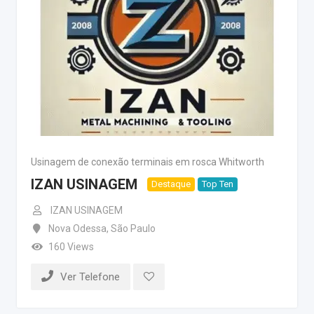
Usinagem de conexão terminais em rosca Whitworth
IZAN USINAGEM
Destaque
Top Ten
IZAN USINAGEM
Nova Odessa
,
São Paulo
160 Views
Ver Telefone