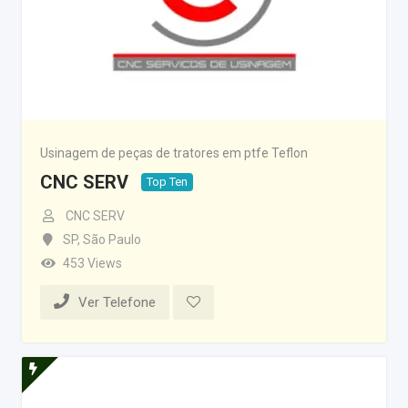
Usinagem de peças de tratores em ptfe Teflon
CNC SERV
Top Ten
CNC SERV
SP
,
São Paulo
453 Views
Ver Telefone