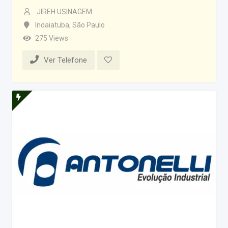
JIREH USINAGEM
Indaiatuba
,
São Paulo
275 Views
Ver Telefone