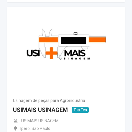
Usinagem de peças para Agroindústria
USIMAIS USINAGEM
Top Ten
USIMAIS USINAGEM
Iperó
,
São Paulo