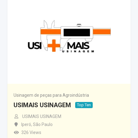
Usinagem de peças para Agroindústria
USIMAIS USINAGEM
Top Ten
USIMAIS USINAGEM
Iperó
,
São Paulo
326 Views