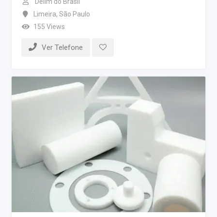
Dellm do Brasil
Limeira
,
São Paulo
155 Views
Ver Telefone