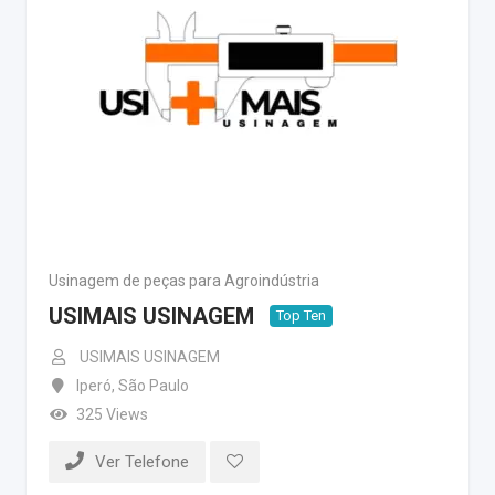
Usinagem de peças para Agroindústria
USIMAIS USINAGEM
Top Ten
USIMAIS USINAGEM
Iperó
,
São Paulo
325 Views
Ver Telefone