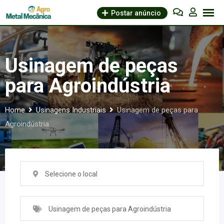
Skip
Postar anúncio
to
content
Usinagem de peças
para Agroindústria
Home
Usinagens Industriais
Usinagem de peças para
Agroindústria
Selecione o local
Usinagem de peças para Agroindústria