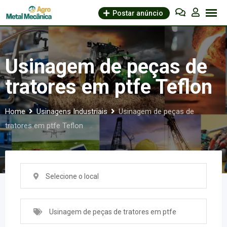
Skip
Postar anúncio
to
content
Usinagem de peças de
tratores em ptfe Teflon
Home
Usinagens Industriais
Usinagem de peças de
tratores em ptfe Teflon
Selecione o local
Usinagem de peças de tratores em ptfe