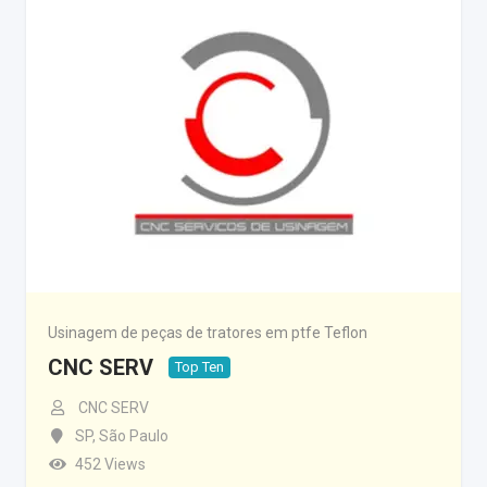
Usinagem de peças de tratores em ptfe Teflon
CNC SERV
Top Ten
CNC SERV
SP
,
São Paulo
452 Views