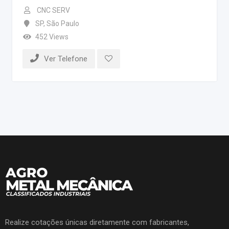
CNC SERV
SP
,
São Paulo
452 Views
Ver Telefone
Realize cotações únicas diretamente com fabricantes,